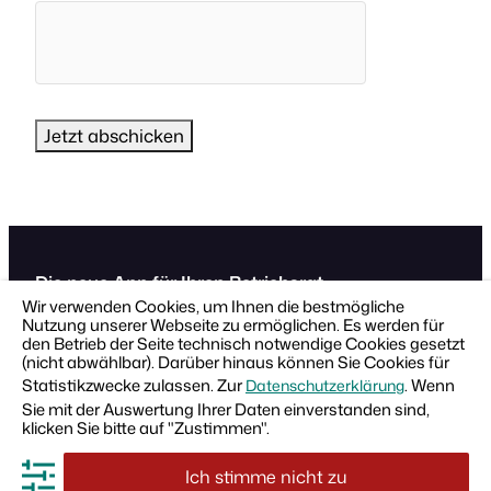
Die neue App für Ihren Betriebsrat
Wir verwenden Cookies, um Ihnen die bestmögliche
Nutzung unserer Webseite zu ermöglichen. Es werden für
Unsere Betriebsrat-App bietet Ihnen und Ihrer
den Betrieb der Seite technisch notwendige Cookies gesetzt
Belegschaft einen modernen Kommunikationskanal für
(nicht abwählbar). Darüber hinaus können Sie Cookies für
News, Events, Umfragen, Gewinnspiele, Rabatte und
Statistikzwecke zulassen. Zur
. Wenn
Datenschutzerklärung
vieles mehr.
Sie mit der Auswertung Ihrer Daten einverstanden sind,
klicken Sie bitte auf "Zustimmen".
Datenschutzerklärung
AGB
Impressum
Ich stimme nicht zu
© 2024
·
TRONIC Innovation GmbH
·
Alle Rechte